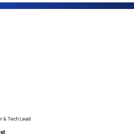
r & Tech Lead
st