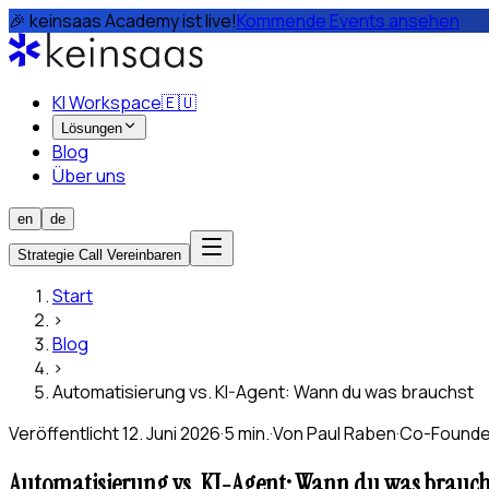
🎉 keinsaas Academy ist live!
Kommende Events ansehen
KI Workspace
🇪🇺
Lösungen
Blog
Über uns
en
de
Strategie Call Vereinbaren
Start
›
Blog
›
Automatisierung vs. KI-Agent: Wann du was brauchst
Veröffentlicht
12. Juni 2026
·
5 min.
·
Von
Paul Raben
·
Co-Founde
Automatisierung vs. KI-Agent: Wann du was brauch