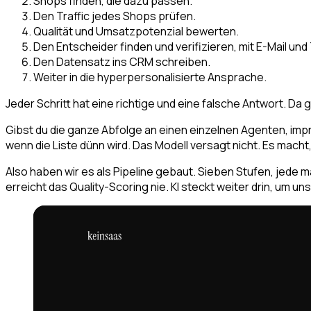
Shops finden, die dazu passen.
Den Traffic jedes Shops prüfen.
Qualität und Umsatzpotenzial bewerten.
Den Entscheider finden und verifizieren, mit E-Mail und
Den Datensatz ins CRM schreiben.
Weiter in die hyperpersonalisierte Ansprache.
Jeder Schritt hat eine richtige und eine falsche Antwort. Da g
Gibst du die ganze Abfolge an einen einzelnen Agenten, improvisi
wenn die Liste dünn wird. Das Modell versagt nicht. Es mach
Also haben wir es als Pipeline gebaut. Sieben Stufen, jede m
erreicht das Quality-Scoring nie. KI steckt weiter drin, um u